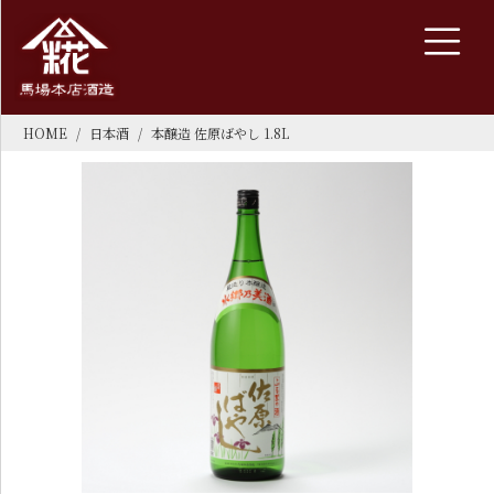
HOME
日本酒
本醸造 佐原ばやし 1.8L