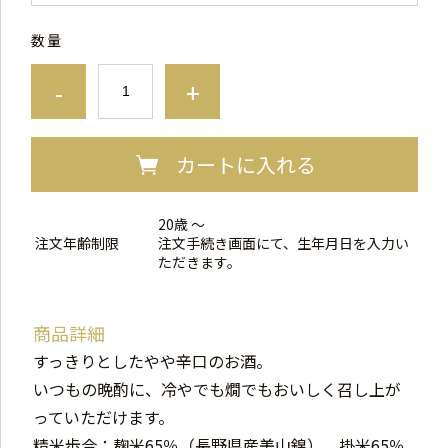
数量
-
+
カートに入れる
20歳 ～
注文年齢制限
注文手続き画面にて、生年月日を入力い
ただきます。
商品詳細
すっきりとしたやや辛口のお酒。
いつもの晩酌に、冷やでも燗でもおいしく召し上が
っていただけます。
精米歩合：麹米65％（長野県産美山錦）、掛米65％